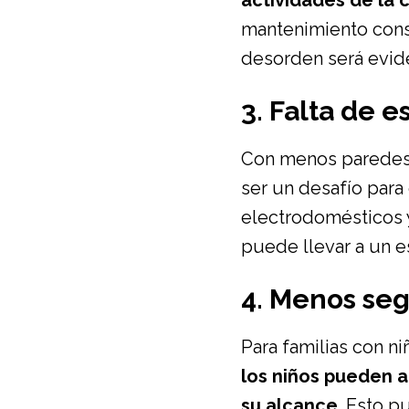
actividades de la c
mantenimiento cons
desorden será evide
3. Falta de 
Con menos parede
ser un desafío para
electrodomésticos 
puede llevar a un e
4. Menos se
Para familias con n
los niños pueden 
su alcance
. Esto p