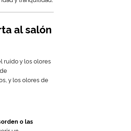
idad y tranquilidad.
ta al salón
 ruido y los olores
 de
s, y los olores de
sorden o las